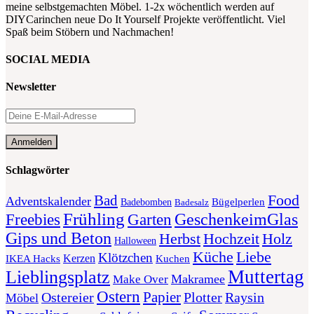
meine selbstgemachten Möbel. 1-2x wöchentlich werden auf
DIYCarinchen neue Do It Yourself Projekte veröffentlicht. Viel
Spaß beim Stöbern und Nachmachen!
SOCIAL MEDIA
Newsletter
Schlagwörter
Food
Bad
Adventskalender
Bügelperlen
Badebomben
Badesalz
Frühling
GeschenkeimGlas
Freebies
Garten
Gips und Beton
Herbst
Holz
Hochzeit
Halloween
Liebe
Küche
Klötzchen
Kerzen
Kuchen
IKEA Hacks
Muttertag
Lieblingsplatz
Makramee
Make Over
Ostern
Papier
Plotter
Ostereier
Raysin
Möbel