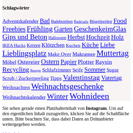
Schlagwörter
Food
Bad
Adventskalender
Bügelperlen
Badebomben
Badesalz
Frühling
GeschenkeimGlas
Freebies
Garten
Gips und Beton
Herbst
Holz
Hochzeit
Halloween
Liebe
Küche
Klötzchen
Kerzen
Kuchen
IKEA Hacks
Muttertag
Lieblingsplatz
Makramee
Make Over
Ostern
Papier
Plotter
Ostereier
Raysin
Möbel
Recycling
Sommer
Schlafzimmer
Seife
Sugar
Rezepte
Valentinstag
Vatertag
Scrub / Zuckerpeeling
Tipps
Weihnachtsgeschenke
Weihnachten
Wohnideen
Winter
Weihnachtskalender
Sie sehen gerade einen Platzhalterinhalt von
Instagram
. Um auf
den eigentlichen Inhalt zuzugreifen, klicken Sie auf die Schaltfläche
unten. Bitte beachten Sie, dass dabei Daten an Drittanbieter
weitergegeben werden.