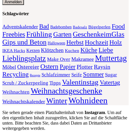
Schlagwörter
Food
Bad
Adventskalender
Bügelperlen
Badebomben
Badesalz
Frühling
GeschenkeimGlas
Freebies
Garten
Gips und Beton
Herbst
Holz
Hochzeit
Halloween
Liebe
Küche
Klötzchen
Kerzen
Kuchen
IKEA Hacks
Muttertag
Lieblingsplatz
Makramee
Make Over
Ostern
Papier
Plotter
Ostereier
Raysin
Möbel
Recycling
Sommer
Schlafzimmer
Seife
Sugar
Rezepte
Valentinstag
Vatertag
Scrub / Zuckerpeeling
Tipps
Weihnachtsgeschenke
Weihnachten
Wohnideen
Winter
Weihnachtskalender
Sie sehen gerade einen Platzhalterinhalt von
Instagram
. Um auf
den eigentlichen Inhalt zuzugreifen, klicken Sie auf die Schaltfläche
unten. Bitte beachten Sie, dass dabei Daten an Drittanbieter
weitergegeben werden.