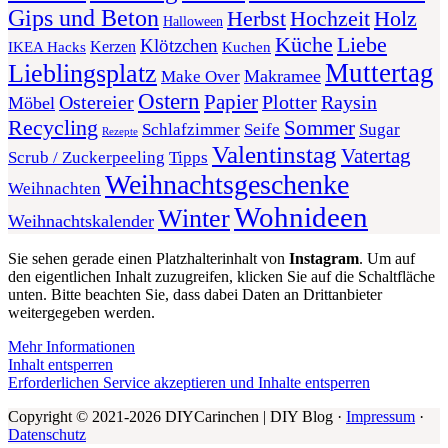
Gips und Beton
Herbst
Holz
Hochzeit
Halloween
Liebe
Küche
Klötzchen
Kerzen
Kuchen
IKEA Hacks
Muttertag
Lieblingsplatz
Makramee
Make Over
Ostern
Papier
Plotter
Ostereier
Raysin
Möbel
Recycling
Sommer
Schlafzimmer
Seife
Sugar
Rezepte
Valentinstag
Vatertag
Scrub / Zuckerpeeling
Tipps
Weihnachtsgeschenke
Weihnachten
Wohnideen
Winter
Weihnachtskalender
Sie sehen gerade einen Platzhalterinhalt von
Instagram
. Um auf
den eigentlichen Inhalt zuzugreifen, klicken Sie auf die Schaltfläche
unten. Bitte beachten Sie, dass dabei Daten an Drittanbieter
weitergegeben werden.
Mehr Informationen
Inhalt entsperren
Erforderlichen Service akzeptieren und Inhalte entsperren
Copyright © 2021-2026 DIYCarinchen | DIY Blog ·
Impressum
·
Datenschutz