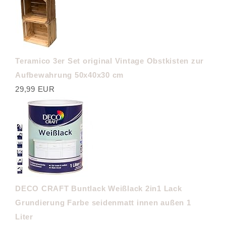
Teramico 3er Set original Vintage Obstkisten zur
Aufbewahrung 50x40x30 cm
29,99 EUR
DECO CRAFT Buntlack Weißlack 2in1 Lack
Grundierung Farbe seidenmatt innen außen 1
Liter