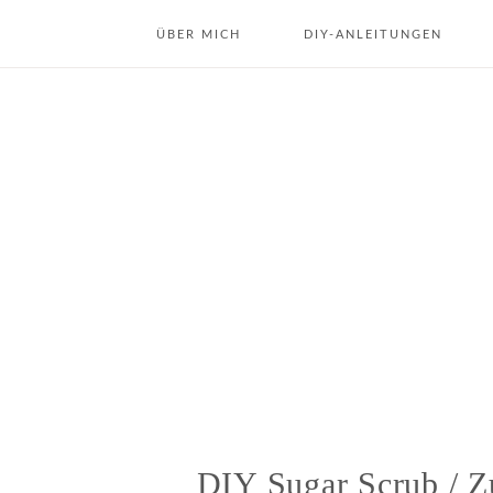
ÜBER MICH
DIY-ANLEITUNGEN
ÜBER MICH
DIY DEKO & INTERIOR
KONTAKT
DIY GESCHENKE
DIY KOSMETIK
DIY JAHRESZEITEN
REZEPTE
DIY Sugar Scrub / Z