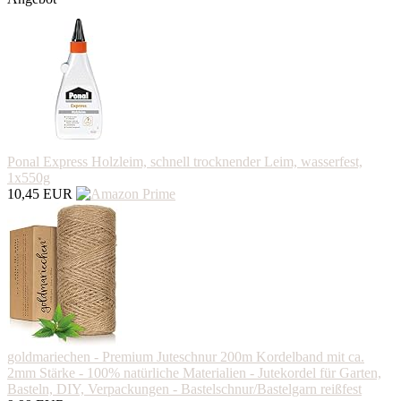
Ponal Express Holzleim, schnell trocknender Leim, wasserfest,
1x550g
10,45 EUR
goldmariechen - Premium Juteschnur 200m Kordelband mit ca.
2mm Stärke - 100% natürliche Materialien - Jutekordel für Garten,
Basteln, DIY, Verpackungen - Bastelschnur/Bastelgarn reißfest