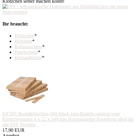
Klötzchen selber machen könnt!
Ihr braucht:
Klötzchen
*
Holzleim
*
Bohrmaschine
*
Paketschnur
*
Herzaufkleber
*
EICHE Bastelklötzchen 160 Stück zum Basteln original vom
Klötzchenmann 8 x 22 x 160 mm Holzbausteine Bastelholz ideal für
alle DIY Projekte
17,90 EUR
Angebot