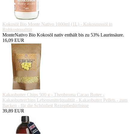
Kokosöl Bio Monte Nativo 1000ml (1L) - Kokosnussöl in
Rohkostqualität
MonteNativo Bio Kokosöl nativ enthält bis zu 53% Laurinsäure.
16,09 EUR
Kakaobutter Chips 500 g - Theobroma Cacao Butter -
Kakaobutterchips Lebensmittelqualität - Kakaobutter Pellets - zum
Backen - für die Schönheit Rezeptbedürfnisse
39,89 EUR