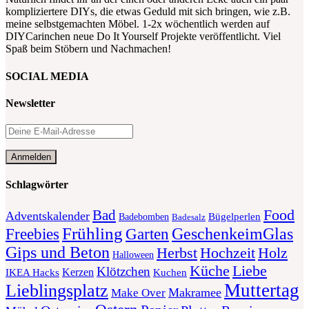
kompliziertere DIYs, die etwas Geduld mit sich bringen, wie z.B.
meine selbstgemachten Möbel. 1-2x wöchentlich werden auf
DIYCarinchen neue Do It Yourself Projekte veröffentlicht. Viel
Spaß beim Stöbern und Nachmachen!
SOCIAL MEDIA
Newsletter
Schlagwörter
Food
Bad
Adventskalender
Bügelperlen
Badebomben
Badesalz
Frühling
GeschenkeimGlas
Freebies
Garten
Gips und Beton
Herbst
Holz
Hochzeit
Halloween
Liebe
Küche
Klötzchen
Kerzen
Kuchen
IKEA Hacks
Muttertag
Lieblingsplatz
Makramee
Make Over