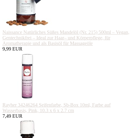
Naissance Natürliches Süßes Mandelöl (Nr. 215) 500ml – Vegan,
Gentechnikfrei – Ideal zur Haar– und Körperpflege, für
Aromatherapie und als Basisöl für Massageöle
9,99 EUR
Rayher 34246264 Seifenfarbe, Sb-Box 10ml, Farbe auf
Wasserbasis, Pink, 10.3 x 6 x 2.7 cm
7,49 EUR