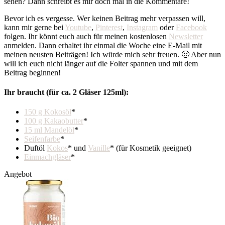
sehen? Dann schreibt es mir doch mal in die Kommentare!
Bevor ich es vergesse. Wer keinen Beitrag mehr verpassen will,
kann mir gerne bei
Youtube
,
Pinterest
,
Instagram
oder
Facebook
folgen. Ihr könnt euch auch für meinen kostenlosen
Newsletter
anmelden. Dann erhaltet ihr einmal die Woche eine E-Mail mit
meinen neusten Beiträgen! Ich würde mich sehr freuen. 🙂 Aber nun
will ich euch nicht länger auf die Folter spannen und mit dem
Beitrag beginnen!
Ihr braucht (für ca. 2 Gläser 125ml):
150 g Kokosöl
*
100 g Kakaobutter
*
15 ml Mandelöl
*
Seifenfarbe
*
Duftöl
Kokos
* und
Vanille
* (für Kosmetik geeignet)
Einmachgläser
*
Angebot