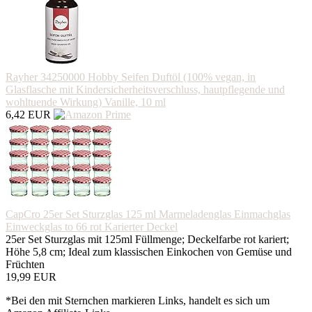
Rayher 34250000 Hobby Seifen Duftöl (100% vegan, in
Glasflasche mit Kindersicherheitsverschluss, hautpflegende und
wohltuende Wirkung) Vanille, 10 ml
6,42 EUR
CapCro 25er Set Sturzglas 125 ml Marmeladenglas Einmachglas
Einweckglas to 66 rot Karierter Deckel
25er Set Sturzglas mit 125ml Füllmenge; Deckelfarbe rot kariert;
Höhe 5,8 cm; Ideal zum klassischen Einkochen von Gemüse und
Früchten
19,99 EUR
*Bei den mit Sternchen markieren Links, handelt es sich um