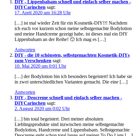
DIY - Lippenbalsam schnell und einfach selber machen -
DIYCarinchen
sagt:
17. April 2020 um 16:28 Uhr
[…] ist mal wieder Zeit für ein Kosmetik-DIY!!! Nachdem
ich euch vor kurzem schon meine selbstgemachte Bodylotion
und meine Handcreme gezeigt habe, ist dieses mal ein DIY
Lippenbalsam an der Reihe! 🙂 Ich mag es […]
Antworten
DIY - die 10 schönsten, selbstgemachten Kosmetik-DIYs
zum Verschenken
sagt:
10. Mai 2020 um 0:01 Uhr
[…] der Bodylotion bin ich besonders begeistert! Ich habe sie
in zwei unterschiedlichen Varianten gemacht. Die eine […]
Antworten
DIY - Deocreme schnell und einfach selber machen -
DIYCarinchen
sagt:
2. August 2020 um 0:02 Uhr
[…] bin total begeistert. Drei meiner absoluten
Lieblingsprodukte sind inzwischen meine selbstgemachte
Bodylotion, Handcreme und Lippenbalsam. Selbstgemachte
Deocreme steht schon total lange auf meiner To Do Liste […]