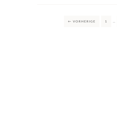
←
VORHERIGE
1
…