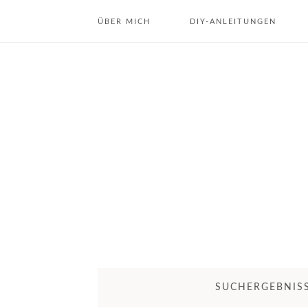
ÜBER MICH
DIY-ANLEITUNGEN
ÜBER MICH
DIY DEKO & INTERIOR
KONTAKT
DIY GESCHENKE
DIY KOSMETIK
DIY JAHRESZEITEN
REZEPTE
SUCHERGEBNISS