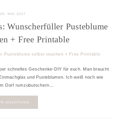
28. MAI 2017
: Wunscherfüller Pusteblume
en + Free Printable
uper schnelles Geschenke-DIY für euch. Man braucht
in Einmachglas und Pusteblumen. Ich weiß noch wie
inem Dorf rumzubutschern…
UR ANLEITUNG