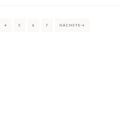
4
5
6
7
NÄCHSTE
→