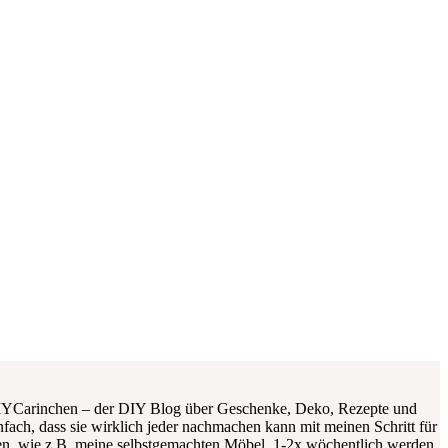
DIYCarinchen – der DIY Blog über Geschenke, Deko, Rezepte und
fach, dass sie wirklich jeder nachmachen kann mit meinen Schritt für
ngen, wie z.B. meine selbstgemachten Möbel. 1-2x wöchentlich werden