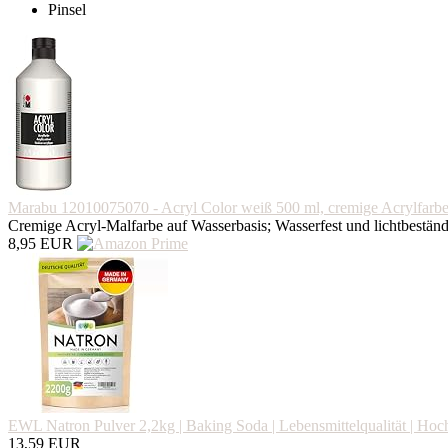
Pinsel
Marabu 12010075070 - Acryl Color weiß 500 ml, cremige Acrylfarbe 
Cremige Acryl-Malfarbe auf Wasserbasis; Wasserfest und lichtbestän
8,95 EUR
EWL Natron Pulver 2,2kg | Baking Soda | Lebensmittelqualität | Hoc
13,59 EUR