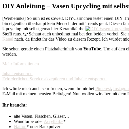
DIY Anleitung – Vasen Upcycling mit sel
[Werbelinks] So nun ist es soweit. DIYCarinchen testet einen DIY-T
bin eigentlich überhaupt kein Mensch der mit Trends geht. Diesen fa
Upcycling mit selbstgemachter Keramikfarbe.
Steffi raus. 🙂 Schaut auch unbedingt mal bei den beiden vorbei. Sie
Kanal
nach, da findet ihr das Video zu diesem Rezept. Ich würdet m
Sie sehen gerade einen Platzhalterinhalt von
YouTube
. Um auf den ei
werden.
Mehr Informationen
Inhalt entsperren
Erforderlichen Service akzeptieren und Inhalte entsperren
Ich würde mich auch sehr freuen, wenn ihr mir bei
Pinterest
,
Instagr
E-Mail mit meinen neusten Beiträgen! Nun wollen wir aber mit dem 
Ihr braucht:
alte Vasen, Flaschen, Gläser…
Wandfarbe oder
Acrylfarbe
*
Natron
* oder Backpulver