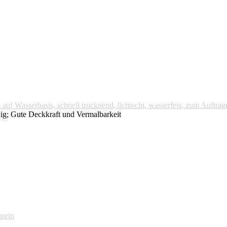
auf Wasserbasis, schnell trocknend, lichtecht, wasserfest, zum Auftr
dig; Gute Deckkraft und Vermalbarkeit
hrein