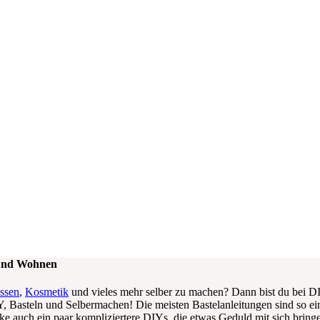
 und Wohnen
Essen
,
Kosmetik
und vieles mehr selber zu machen? Dann bist du bei 
, Basteln und Selbermachen! Die meisten Bastelanleitungen sind so ein
 Ecke auch ein paar kompliziertere DIYs, die etwas Geduld mit sich bri