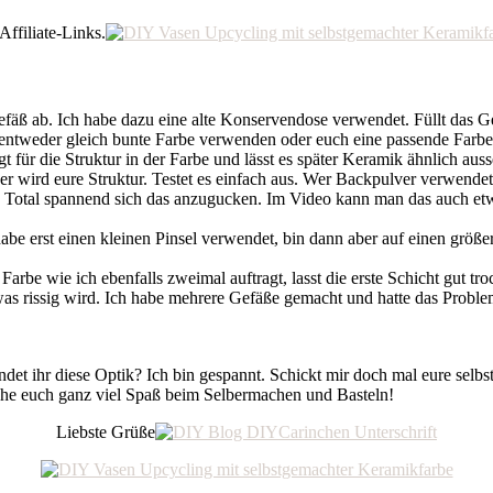
ffiliate-Links.
efäß ab. Ich habe dazu eine alte Konservendose verwendet. Füllt das Ge
 entweder gleich bunte Farbe verwenden oder euch eine passende Farb
ür die Struktur in der Farbe und lässt es später Keramik ähnlich ausse
ber wird eure Struktur. Testet es einfach aus. Wer Backpulver verwende
. Total spannend sich das anzugucken. Im Video kann man das auch et
habe erst einen kleinen Pinsel verwendet, bin dann aber auf einen größe
rbe wie ich ebenfalls zweimal auftragt, lasst die erste Schicht gut tr
as rissig wird. Ich habe mehrere Gefäße gemacht und hatte das Problem
findet ihr diese Optik? Ich bin gespannt. Schickt mir doch mal eure sel
he euch ganz viel Spaß beim Selbermachen und Basteln!
Liebste Grüße