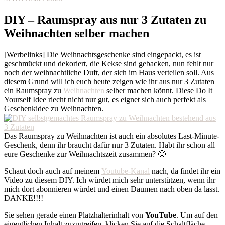
DIY – Raumspray aus nur 3 Zutaten zu
Weihnachten selber machen
[Werbelinks] Die Weihnachtsgeschenke sind eingepackt, es ist
geschmückt und dekoriert, die Kekse sind gebacken, nun fehlt nur
noch der weihnachtliche Duft, der sich im Haus verteilen soll. Aus
diesem Grund will ich euch heute zeigen wie ihr aus nur 3 Zutaten
ein Raumspray zu
Weihnachten
selber machen könnt. Diese Do It
Yourself Idee riecht nicht nur gut, es eignet sich auch perfekt als
Geschenkidee zu Weihnachten.
Das Raumspray zu Weihnachten ist auch ein absolutes Last-Minute-
Geschenk, denn ihr braucht dafür nur 3 Zutaten. Habt ihr schon all
eure Geschenke zur Weihnachtszeit zusammen? 🙂
Schaut doch auch auf meinem
Youtube-Kanal
nach, da findet ihr ein
Video zu diesem DIY. Ich würdet mich sehr unterstützen, wenn ihr
mich dort abonnieren würdet und einen Daumen nach oben da lasst.
DANKE!!!!
Sie sehen gerade einen Platzhalterinhalt von
YouTube
. Um auf den
eigentlichen Inhalt zuzugreifen, klicken Sie auf die Schaltfläche