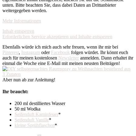
unten. Bitte beachten Sie, dass dabei Daten an Drittanbieter
weitergegeben werden.
Mehr Informationen
Inhalt entsperren
Erforderlichen Service akzeptieren und Inhalte entsperren
Ebenfalls würde ich mich auch sehr freuen, wenn ihr mir bei
Pinterest
,
Instagram
oder
Facebook
folgen würdet. Ihr könnt euch
auch für meinen kostenlosen
Newsletter
anmelden. Dann erhaltet ihr
einmal die Woche eine E-Mail mit meinen neusten Beiträgen!
Aber nun ab zur Anleitung!
Ihr braucht:
200 ml destilliertes Wasser
50 ml Wodka
Seifenduft Kaminfeuer
*
Seifenduft Vanille
*
kleine Sprühflaschen
*