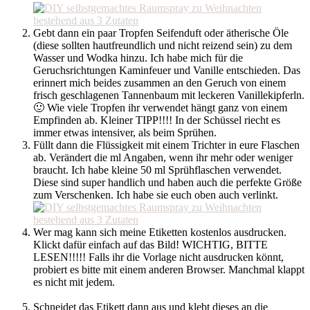
Gebt dann ein paar Tropfen Seifenduft oder ätherische Öle
(diese sollten hautfreundlich und nicht reizend sein) zu dem
Wasser und Wodka hinzu. Ich habe mich für die
Geruchsrichtungen Kaminfeuer und Vanille entschieden. Das
erinnert mich beides zusammen an den Geruch von einem
frisch geschlagenen Tannenbaum mit leckeren Vanillekipferln.
🙂 Wie viele Tropfen ihr verwendet hängt ganz von einem
Empfinden ab. Kleiner TIPP!!!! In der Schüssel riecht es
immer etwas intensiver, als beim Sprühen.
Füllt dann die Flüssigkeit mit einem Trichter in eure Flaschen
ab. Verändert die ml Angaben, wenn ihr mehr oder weniger
braucht. Ich habe kleine 50 ml Sprühflaschen verwendet.
Diese sind super handlich und haben auch die perfekte Größe
zum Verschenken. Ich habe sie euch oben auch verlinkt.
Wer mag kann sich meine Etiketten kostenlos ausdrucken.
Klickt dafür einfach auf das Bild! WICHTIG, BITTE
LESEN!!!!! Falls ihr die Vorlage nicht ausdrucken könnt,
probiert es bitte mit einem anderen Browser. Manchmal klappt
es nicht mit jedem.
Schneidet das Etikett dann aus und klebt dieses an die