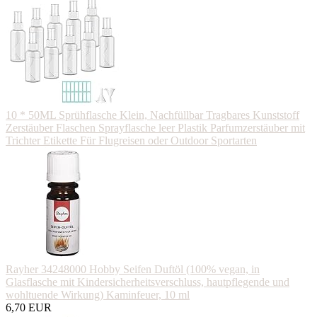
10 * 50ML Sprühflasche Klein, Nachfüllbar Tragbares Kunststoff
Zerstäuber Flaschen Sprayflasche leer Plastik Parfumzerstäuber mit
Trichter Etikette Für Flugreisen oder Outdoor Sportarten
Rayher 34248000 Hobby Seifen Duftöl (100% vegan, in
Glasflasche mit Kindersicherheitsverschluss, hautpflegende und
wohltuende Wirkung) Kaminfeuer, 10 ml
6,70 EUR