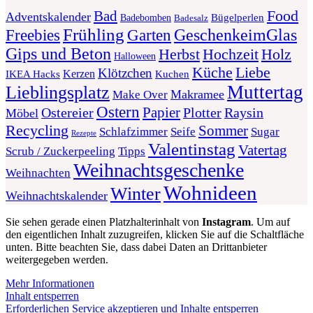
Food
Bad
Adventskalender
Bügelperlen
Badebomben
Badesalz
Frühling
GeschenkeimGlas
Freebies
Garten
Gips und Beton
Herbst
Holz
Hochzeit
Halloween
Liebe
Küche
Klötzchen
Kerzen
Kuchen
IKEA Hacks
Muttertag
Lieblingsplatz
Makramee
Make Over
Ostern
Papier
Plotter
Ostereier
Raysin
Möbel
Recycling
Sommer
Schlafzimmer
Seife
Sugar
Rezepte
Valentinstag
Vatertag
Scrub / Zuckerpeeling
Tipps
Weihnachtsgeschenke
Weihnachten
Wohnideen
Winter
Weihnachtskalender
Sie sehen gerade einen Platzhalterinhalt von
Instagram
. Um auf
den eigentlichen Inhalt zuzugreifen, klicken Sie auf die Schaltfläche
unten. Bitte beachten Sie, dass dabei Daten an Drittanbieter
weitergegeben werden.
Mehr Informationen
Inhalt entsperren
Erforderlichen Service akzeptieren und Inhalte entsperren