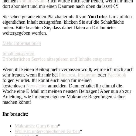
meinem
Youtube-Kanal
! Ich würde mich sehr freuen, wenn ihr mich
dort abonniert und mir einen Daumen nach oben da lasst! 🙂
Sie sehen gerade einen Platzhalterinhalt von
YouTube
. Um auf den
eigentlichen Inhalt zuzugreifen, klicken Sie auf die Schaltfläche
unten. Bitte beachten Sie, dass dabei Daten an Drittanbieter
weitergegeben werden.
Mehr Informationen
Inhalt entsperren
Erforderlichen Service akzeptieren und Inhalte entsperren
Wenn ihr keinen Beitrag mehr verpassen wollt, würde ich mich auch
sehr freuen, wenn ihr mir bei
Pinterest
,
Instagram
oder
Facebook
folgen würdet. Ihr könnt euch auch für meinen
kostenlosen
Newsletter
anmelden. Dann erhaltet ihr einmal die
Woche eine E-Mail mit meinen neusten Beiträgen! Aber nun ab zur
Anleitung, wie ihr euren eigenen Makramee Regenbogen selber
machen könnt!
Ihr braucht:
Makramee Garn 6 mm
*
Wolle in unterschiedlichen Farben
*