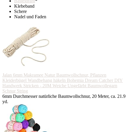
Basteldraht
*
Klebeband
Schere
Nadel und Faden
Jalan 6mm Makramee Natur Baumwollschnur, Pflanzen
Kleiderbügel Wandbehang häkeln Bohemia Dream Catcher DIY
Handwerk Stricken - 20M Weiche Ungefärbt Baumwollegarn
Schnur String
6mm Durchmesser natürliche Baumwollschnur, 20 Meter, ca. 21.9
yd.