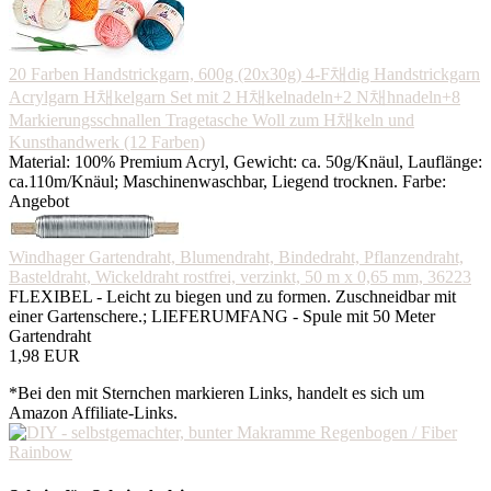
20 Farben Handstrickgarn, 600g (20x30g) 4-F채dig Handstrickgarn
Acrylgarn H채kelgarn Set mit 2 H채kelnadeln+2 N채hnadeln+8
Markierungsschnallen Tragetasche Woll zum H채keln und
Kunsthandwerk (12 Farben)
Material: 100% Premium Acryl, Gewicht: ca. 50g/Knäul, Lauflänge:
ca.110m/Knäul; Maschinenwaschbar, Liegend trocknen. Farbe:
Angebot
Windhager Gartendraht, Blumendraht, Bindedraht, Pflanzendraht,
Basteldraht, Wickeldraht rostfrei, verzinkt, 50 m x 0,65 mm, 36223
FLEXIBEL - Leicht zu biegen und zu formen. Zuschneidbar mit
einer Gartenschere.; LIEFERUMFANG - Spule mit 50 Meter
Gartendraht
1,98 EUR
*Bei den mit Sternchen markieren Links, handelt es sich um
Amazon Affiliate-Links.