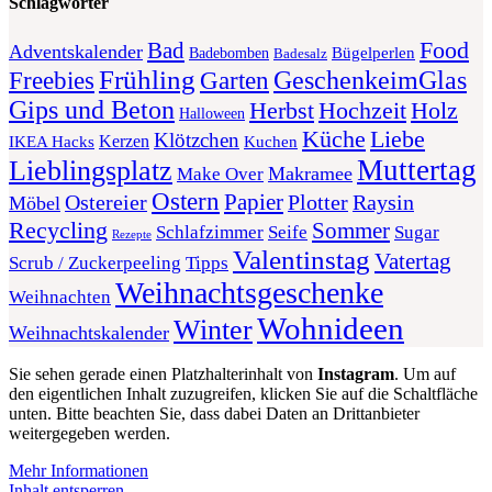
Schlagwörter
Food
Bad
Adventskalender
Bügelperlen
Badebomben
Badesalz
Frühling
GeschenkeimGlas
Freebies
Garten
Gips und Beton
Herbst
Holz
Hochzeit
Halloween
Liebe
Küche
Klötzchen
Kerzen
Kuchen
IKEA Hacks
Muttertag
Lieblingsplatz
Makramee
Make Over
Ostern
Papier
Plotter
Ostereier
Raysin
Möbel
Recycling
Sommer
Schlafzimmer
Seife
Sugar
Rezepte
Valentinstag
Vatertag
Scrub / Zuckerpeeling
Tipps
Weihnachtsgeschenke
Weihnachten
Wohnideen
Winter
Weihnachtskalender
Sie sehen gerade einen Platzhalterinhalt von
Instagram
. Um auf
den eigentlichen Inhalt zuzugreifen, klicken Sie auf die Schaltfläche
unten. Bitte beachten Sie, dass dabei Daten an Drittanbieter
weitergegeben werden.
Mehr Informationen
Inhalt entsperren