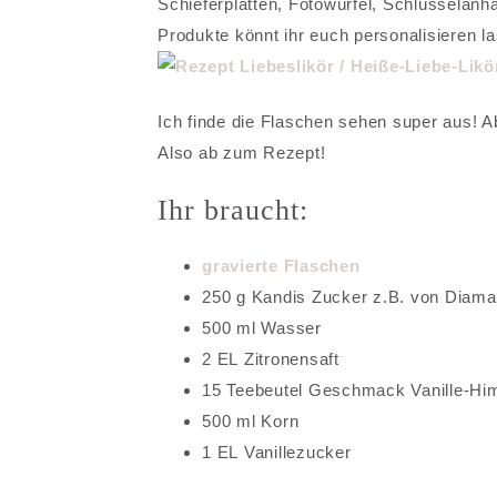
Schieferplatten, Fotowürfel, Schlüsselan
Produkte könnt ihr euch personalisieren l
Ich finde die Flaschen sehen super aus! A
Also ab zum Rezept!
Ihr braucht:
gravierte Flaschen
250
g
Kandis Zucker
z.B. von Diama
500
ml
Wasser
2
EL
Zitronensaft
15
Teebeutel
Geschmack Vanille-Him
500
ml Korn
1
EL
Vanillezucker