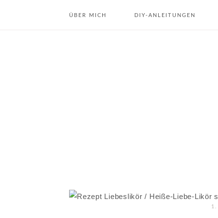
ÜBER MICH
DIY-ANLEITUNGEN
ÜBER MICH
DIY DEKO & INTERIOR
KONTAKT
DIY GESCHENKE
DIY KOSMETIK
DIY JAHRESZEITEN
REZEPTE
1