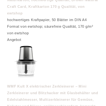
Craft Card, Kraftkarton 170 g Qualität, von
ewtshop
hochwertiges Kraftpapier, 50 Blätter im DIN A4
Format von ewtshop; säurefreie Qualität, 170 g/m²
von ewtshop
Angebot
WMF Kult X elektrischer Zerkleinerer – Mini
Zerkleinerer und Blitzhacker mit Glasbehälter und
Edelstahlmesser, Multizerkleinerer für Gemüse,