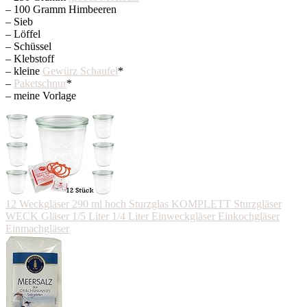
– 100 Gramm Himbeeren
– Sieb
– Löffel
– Schüssel
– Klebstoff
– kleine
Gewürz Schaufel
*
–
Paketschnur
*
– meine Vorlage
12 Weckgläser 290 ml hoch Sturzglas KOMPLETT Sturzgläser
WECK Gläser 1/5 Liter 1/4 Liter Einweckgläser Einkochgläser
Einmachgläser