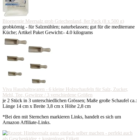
Bioenergie Meersalz grob Griechenland, 8er Pack (8 x 500 g)
grobkörnig - für Salzmühlen; naturbelassen; gut für die mediterrane
Küche; Artikel Paket Gewicht:- 4.0 kilograms
Viva Haushaltswaren - 6 kleine Holzschaufeln für Salz, Zucker,
Mehl, Tee, Gewürze / 3 verschiedene Größen
je 2 Stück in 3 unterschiedlichen Grössen; Maße große Schaufel ca.:
Länge 14 cm x Breite 3,8 cm x Höhe 2,8 cm
*Bei den mit Sternchen markieren Links, handelt es sich um
Amazon Affiliate-Links.