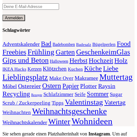
Schlagwörter
Food
Bad
Adventskalender
Bügelperlen
Badebomben
Badesalz
Frühling
GeschenkeimGlas
Freebies
Garten
Gips und Beton
Herbst
Holz
Hochzeit
Halloween
Liebe
Küche
Klötzchen
Kerzen
Kuchen
IKEA Hacks
Muttertag
Lieblingsplatz
Makramee
Make Over
Ostern
Papier
Plotter
Ostereier
Raysin
Möbel
Recycling
Sommer
Schlafzimmer
Seife
Sugar
Rezepte
Valentinstag
Vatertag
Scrub / Zuckerpeeling
Tipps
Weihnachtsgeschenke
Weihnachten
Wohnideen
Winter
Weihnachtskalender
Sie sehen gerade einen Platzhalterinhalt von
Instagram
. Um auf