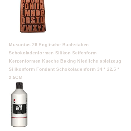
Musuntas 26 Englische Buchstaben
Schokoladenformen Silikon Seifenform
Kerzenformen Kueche Baking Niedliche spielzeug
Silikonform Fondant Schokoladenform 34 * 22.5 *
2.5CM