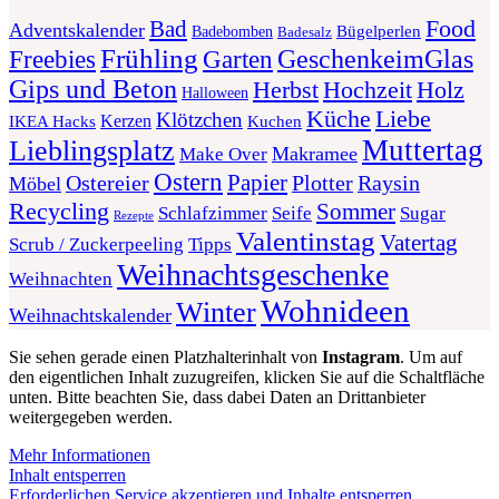
Food
Bad
Adventskalender
Bügelperlen
Badebomben
Badesalz
Frühling
GeschenkeimGlas
Freebies
Garten
Gips und Beton
Herbst
Holz
Hochzeit
Halloween
Liebe
Küche
Klötzchen
Kerzen
Kuchen
IKEA Hacks
Muttertag
Lieblingsplatz
Makramee
Make Over
Ostern
Papier
Plotter
Ostereier
Raysin
Möbel
Recycling
Sommer
Schlafzimmer
Seife
Sugar
Rezepte
Valentinstag
Vatertag
Scrub / Zuckerpeeling
Tipps
Weihnachtsgeschenke
Weihnachten
Wohnideen
Winter
Weihnachtskalender
Sie sehen gerade einen Platzhalterinhalt von
Instagram
. Um auf
den eigentlichen Inhalt zuzugreifen, klicken Sie auf die Schaltfläche
unten. Bitte beachten Sie, dass dabei Daten an Drittanbieter
weitergegeben werden.
Mehr Informationen
Inhalt entsperren
Erforderlichen Service akzeptieren und Inhalte entsperren