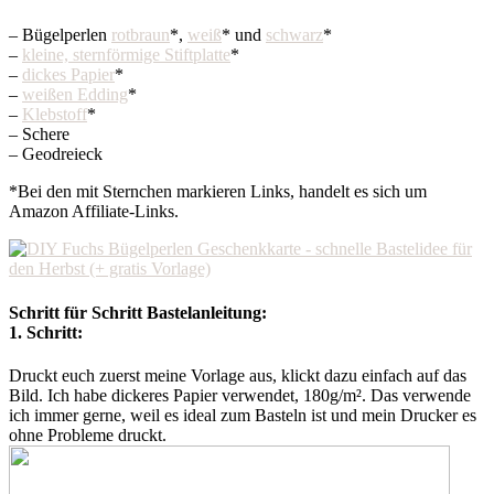
– Bügelperlen
rotbraun
*,
weiß
* und
schwarz
*
–
kleine, sternförmige Stiftplatte
*
–
dickes Papier
*
–
weißen Edding
*
–
Klebstoff
*
– Schere
– Geodreieck
*Bei den mit Sternchen markieren Links, handelt es sich um
Amazon Affiliate-Links.
Schritt für Schritt Bastelanleitung:
1. Schritt:
Druckt euch zuerst meine Vorlage aus, klickt dazu einfach auf das
Bild. Ich habe dickeres Papier verwendet, 180g/m². Das verwende
ich immer gerne, weil es ideal zum Basteln ist und mein Drucker es
ohne Probleme druckt.