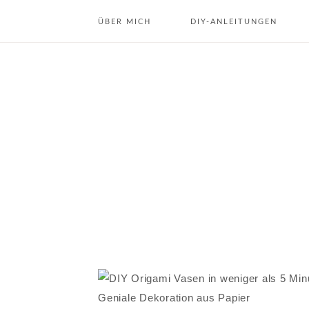
ÜBER MICH
DIY-ANLEITUNGEN
ÜBER MICH
DIY DEKO & INTERIOR
KONTAKT
DIY GESCHENKE
DIY KOSMETIK
DIY JAHRESZEITEN
REZEPTE