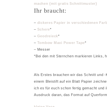
Ihr braucht:
–
dickeres Papier in verschiedenen Far
–
Schere
*
–
Geodreieck
*
–
Tombow Maxi Power Tape
*
– Messer
*Bei den mit Sternchen markieren Links, h
Als Erstes brauchen wir das Schnitt und 
einem Bleistift auf ein Blatt Papier zeic
ich es für euch schon fertig gemacht und 
Ausdruck daran, das Format auf Querforma
kleine Vase