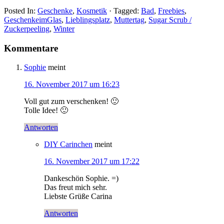
Posted In:
Geschenke
,
Kosmetik
· Tagged:
Bad
,
Freebies
,
GeschenkeimGlas
,
Lieblingsplatz
,
Muttertag
,
Sugar Scrub /
Zuckerpeeling
,
Winter
Kommentare
Sophie
meint
16. November 2017 um 16:23
Voll gut zum verschenken! 🙂
Tolle Idee! 🙂
Antworten
DIY Carinchen
meint
16. November 2017 um 17:22
Dankeschön Sophie. =)
Das freut mich sehr.
Liebste Grüße Carina
Antworten