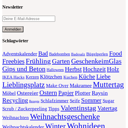
Newsletter
Schlagwörter
Food
Bad
Adventskalender
Bügelperlen
Badebomben
Badesalz
Frühling
GeschenkeimGlas
Freebies
Garten
Gips und Beton
Herbst
Holz
Hochzeit
Halloween
Liebe
Küche
Klötzchen
Kerzen
Kuchen
IKEA Hacks
Muttertag
Lieblingsplatz
Makramee
Make Over
Ostern
Papier
Plotter
Ostereier
Raysin
Möbel
Recycling
Sommer
Schlafzimmer
Seife
Sugar
Rezepte
Valentinstag
Vatertag
Scrub / Zuckerpeeling
Tipps
Weihnachtsgeschenke
Weihnachten
Wohnideen
Winter
Weihnachtskalender