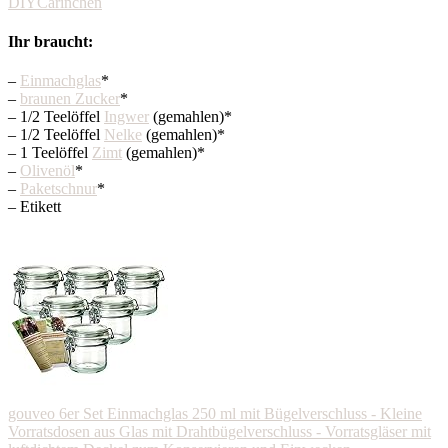
Ihr braucht:
–
Einmachglas
*
–
braunen Zucker
*
– 1/2 Teelöffel
Ingwer
(gemahlen)*
– 1/2 Teelöffel
Nelke
(gemahlen)*
– 1 Teelöffel
Zimt
(gemahlen)*
–
Olivenöl
*
–
Paketschnur
*
– Etikett
gouveo 6er Set Einmachglas 250 ml mit Bügelverschluss - Kleine
Vorratsdosen aus Glas mit Drahtbügelverschluss - Vorratsgläser mit