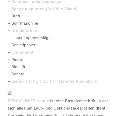
–
Dekupier- oder Laubsäge
–
Sperrholzplatten (3x A4 in 10mm)
– Brett
– Bohrmaschine
–
Kreidefarben
– Linsenkopfbeschläge
– Schleifpapier
–
Kreppband
– Pinsel
– Bleistift
– Schere
–
Zeitschrift FEINSCHNITTkreativ Ausgabe 10
FEINSCHNITTkreativ
ist eine Bastelzeitschrift, in der
sich alles um Laub- und Dekupiersägearbeiten dreht.
Die Zeitschirft erscheint 4x im Jahr und hat schöne