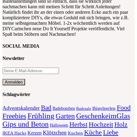
Bastelanleitungen sind so einfach, dass sie wirklich jeder
nachmachen kann mit meinen Schritt für Schritt Anleitungen!
Natürlich findet ihr an der einen oder anderen Ecke auch ein paar
kompliziertere DIYs, die etwas Geduld mit sich bringen, wie z.B.
meine selbstgemachten Möbel. 1-2x wöchentlich werden auf
DIYCarinchen neue Do It Yourself Projekte veröffentlicht. Viel
Spaß beim Stöbern und Nachmachen!
SOCIAL MEDIA
Newsletter
Schlagwörter
Food
Bad
Adventskalender
Bügelperlen
Badebomben
Badesalz
Frühling
GeschenkeimGlas
Freebies
Garten
Gips und Beton
Herbst
Holz
Hochzeit
Halloween
Liebe
Küche
Klötzchen
Kerzen
Kuchen
IKEA Hacks