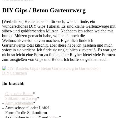
DIY Gips / Beton Gartenzwerg
[Werbelinks] Heute habe ich für euch, wie ich finde, ein
wunderschönes DIY Gips Tutorial. Es sind kleine Gartenzwerge mit
silber- und goldfarbenden Mützen. Nachdem ich schon welche mit
bunten Mützen gemacht habe, wollte ich noch die
Weihnachtsversion davon machen. Eigentlich finde ich
Gartenzwerge total kitschig, aber diese habe ich gesehen und mich
sofort in sie verliebt. Ich finde sie unglaublich zuckersüß. Es war gar
nicht so leicht eine Form zu finden, aber Rayher bietet viele Formen
zum ausgießen von Gips und Beton. Ich hoffe sie gefallen euch.
Ihr braucht:
–
Gips oder Beton
*
–
Silikonform Zwerg
*
–
Anmischbehälter
*
– Anmischspatel oder Löffel
– Form für die Silikonform
– Acrylfarben in
Gold
* und
Silber
*