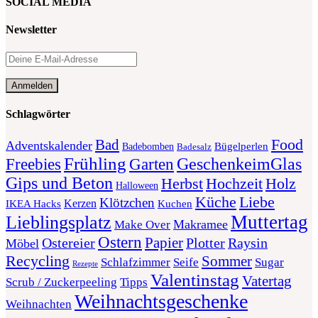
SOCIAL MEDIA
Newsletter
Schlagwörter
Food
Bad
Adventskalender
Bügelperlen
Badebomben
Badesalz
Frühling
GeschenkeimGlas
Freebies
Garten
Gips und Beton
Herbst
Holz
Hochzeit
Halloween
Liebe
Küche
Klötzchen
Kerzen
Kuchen
IKEA Hacks
Muttertag
Lieblingsplatz
Makramee
Make Over
Ostern
Papier
Plotter
Ostereier
Raysin
Möbel
Recycling
Sommer
Schlafzimmer
Seife
Sugar
Rezepte
Valentinstag
Vatertag
Scrub / Zuckerpeeling
Tipps
Weihnachtsgeschenke
Weihnachten